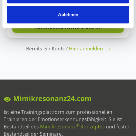
Datenschutzerklärung
zu.
Ablehnen
Bereits ein Konto?
Hier anmelden
Mimikresonanz24.com
Ist eine Trainingsplattform zum professionellen
Trainieren der Emotionserkennungsfähigkeit. Sie ist
®
Bestandteil des
Mimikresonanz
-Konzeptes
und fester
Bestandteil der Seminare.