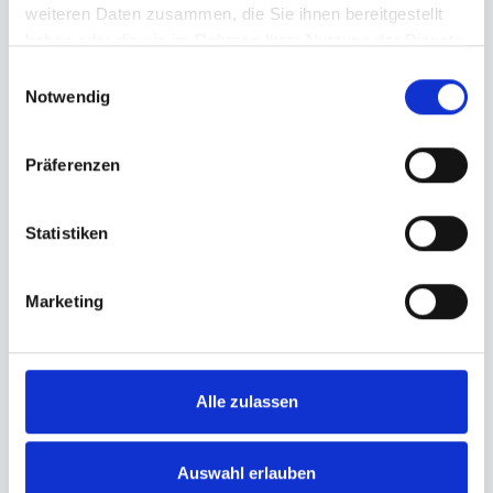
weiteren Daten zusammen, die Sie ihnen bereitgestellt
haben oder die sie im Rahmen Ihrer Nutzung der Dienste
Nachname
gesammelt haben.
Einwilligungsauswahl
Notwendig
Präferenzen
Ich möchte den Newsletter erhalten und
über aktuelle Angebote informiert werden.
Statistiken
Ihre Daten sind sicher
Marketing
Wir verwenden Ihre Daten ausschließlich
zur Bereitstellung unserer Lernplattform.
Alle Angaben werden SSL-verschlüsselt
Alle zulassen
übertragen und DSGVO-konform
gespeichert und verarbeitet.
Mit der Registrierung stimmen Sie
Auswahl erlauben
unseren
AGB
und der